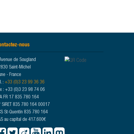
ontactez-nous
Avenue de Sougland
830 Saint-Michel
sne - France
l. :
+33 (0)3 23 99 36 36
x : +33 (0)3 23 98 74 06
A FR 17 835 780 164
 SIRET 835 780 164 00017
S St-Quentin 835 780 164
S au capital de 417.600€