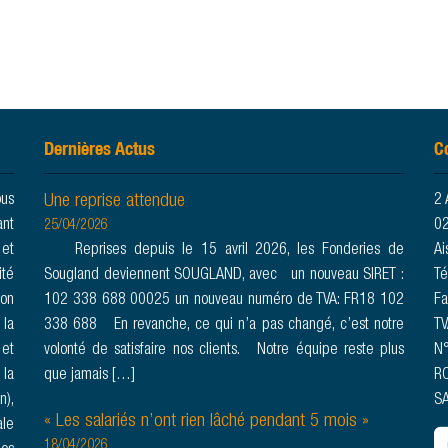
Dernières Actus
C
Une reprise attendue
ous
2 
ant
02
25/04/2026
 et
Reprises depuis le 15 avril 2026, les Fonderies de
Ai
ité
Sougland deviennent SOUGLAND, avec un nouveau SIRET :
Té
son
102 338 688 00025 un nouveau numéro de TVA: FR18 102
Fa
 la
338 688 En revanche, ce qui n’a pas changé, c’est notre
TV
 et
volonté de satisfaire nos clients. Notre équipe reste plus
N°
 la
que jamais […]
RC
n),
SA
« Les salariés n’ont rien lâché pendant 5 mois »
ale
18/04/2026