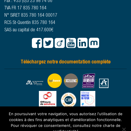
Fax : +33 (0)3 23 98 74 06
TVA FR 17 835 780 164
N° SIRET 835 780 164 00017
RCS St-Quentin 835 780 164
SAS au capital de 417.600€
Téléchargez notre documentation complète
En poursuivant votre navigation, vous autorisez l'utilisation de
cookies à des fins analytiques et d'amélioration fonctionnelle.
© 2026 -
www.sougland.fr
- Tous droits réservés -
Mentions légales
-
Pour révoquer ce consentement, consultez notre charte de