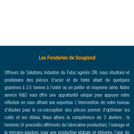
PROCÉDURES DE
CONTRÔLE &
OUTILLAGES
STOCKS
Les Fonderies de Sougland
PIÈCES,
APPROVISIONNEMENT &
PROTOTYPES / PRE
ASSEMBLAGE
OUTILLAGE
Offreurs de Solutions, Industrie du Futur, agréés CIR, nous étudions et
SERIE
produisons des pièces d'acier et de fonte allant de quelques
VALIDATION DE
grammes à 2,5 tonnes à l'unité ou en petite et moyenne série. Notre
CONCEPT, PROCESS &
service R&D vous offre une opportunité unique pour appuyer votre
MATIÈRE
réflexion en vous offrant son expertise. L'intervention de notre bureau
d'études pour la co-conception des pièces permet d'optimiser les
coûts et les délais. Nous allions la compétence de 3 ateliers : la
fonderie (4 procédés différents de fabrication production), l'usinage et
la mécano-soudure, pour une production globale et intégrée. l'une de