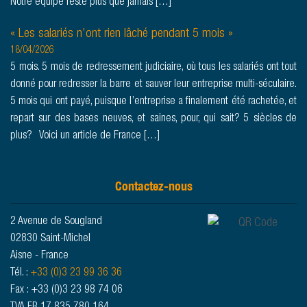
Notre équipe reste plus que jamais […]
« Les salariés n’ont rien lâché pendant 5 mois »
18/04/2026
5 mois. 5 mois de redressement judiciaire, où tous les salariés ont tout
donné pour redresser la barre et sauver leur entreprise multi-séculaire.
STOCKS
5 mois qui ont payé, puisque l’entreprise a finalement été rachetée, et
PIÈCES,
repart sur des bases neuves, et saines, pour, qui sait? 5 siècles de
plus? Voici un article de France […]
APPROVISIONNEMENT &
OUTILLAGE
Contactez-nous
2 Avenue de Sougland
02830 Saint-Michel
Aisne - France
Tél. :
+33 (0)3 23 99 36 36
Fax : +33 (0)3 23 98 74 06