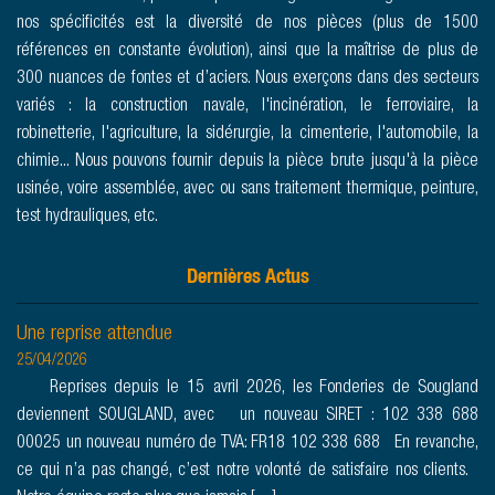
nos spécificités est la diversité de nos pièces (plus de 1500
références en constante évolution), ainsi que la maîtrise de plus de
FABRICATION
300 nuances de fontes et d’aciers. Nous exerçons dans des secteurs
variés : la construction navale, l'incinération, le ferroviaire, la
4 PROCÉDÉS DE
robinetterie, l'agriculture, la sidérurgie, la cimenterie, l'automobile, la
FABRICATION
chimie... Nous pouvons fournir depuis la pièce brute jusqu'à la pièce
usinée, voire assemblée, avec ou sans traitement thermique, peinture,
test hydrauliques, etc.
Dernières Actus
Une reprise attendue
25/04/2026
CONTROLE
Reprises depuis le 15 avril 2026, les Fonderies de Sougland
PROCESSUS, PIÈCES &
deviennent SOUGLAND, avec un nouveau SIRET : 102 338 688
TRAÇABILITÉ
00025 un nouveau numéro de TVA: FR18 102 338 688 En revanche,
ce qui n’a pas changé, c’est notre volonté de satisfaire nos clients.