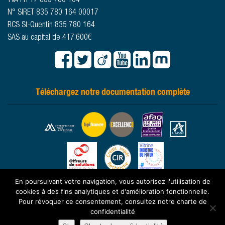
TVA FR 17 835 780 164
N° SIRET 835 780 164 00017
RCS St-Quentin 835 780 164
SAS au capital de 417.600€
Téléchargez notre documentation complète
En poursuivant votre navigation, vous autorisez l'utilisation de
cookies à des fins analytiques et d'amélioration fonctionnelle.
© 2026 -
www.sougland.fr
- Tous droits réservés -
Mentions légales
-
Pour révoquer ce consentement, consultez notre charte de
confidentialité
Charte de confidentialité
-
Plan du site