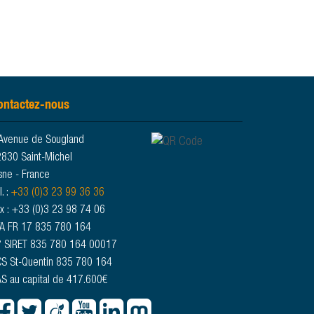
ontactez-nous
Avenue de Sougland
830 Saint-Michel
sne - France
l. :
+33 (0)3 23 99 36 36
x : +33 (0)3 23 98 74 06
A FR 17 835 780 164
 SIRET 835 780 164 00017
S St-Quentin 835 780 164
S au capital de 417.600€