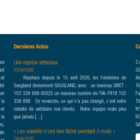
Dernières Actus
C
Une reprise attendue
ous
2 
ant
02
25/04/2026
 et
Reprises depuis le 15 avril 2026, les Fonderies de
Ai
ité
Sougland deviennent SOUGLAND, avec un nouveau SIRET :
Té
son
102 338 688 00025 un nouveau numéro de TVA: FR18 102
Fa
 la
338 688 En revanche, ce qui n’a pas changé, c’est notre
TV
 et
volonté de satisfaire nos clients. Notre équipe reste plus
N°
 la
que jamais […]
RC
n),
SA
« Les salariés n’ont rien lâché pendant 5 mois »
ale
18/04/2026